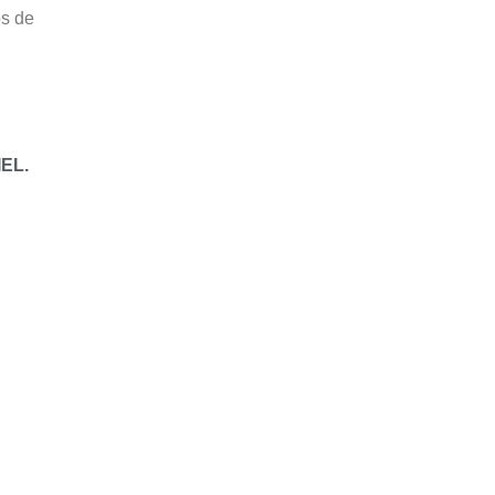
os de
EL.