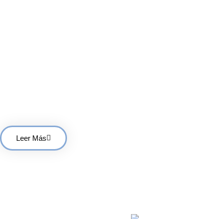
Notas De Los Experto
Para Lucir Pieles Sie
Bellas
Leer Más