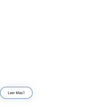
Notas De Los Expert
Te Restan Años
Leer Más