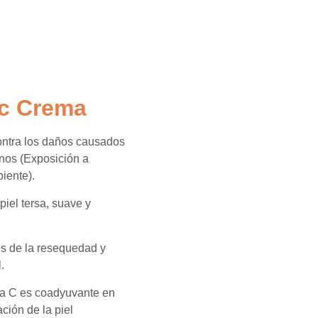
ic Crema
 contra los daños causados
rnos (Exposición a
ente).​
piel tersa, suave y
es de la resequedad y
.
na C es coadyuvante en
ción de la piel